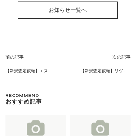
お知らせ一覧へ
前の記事
次の記事
【新規査定依頼】エステ
【新規査定依頼】リヴィ
ムコート難波サウスプレ
アス難波ルノン、査定依
イスVIIIハイド、査定依頼
頼承りました。
承りました。
RECOMMEND
おすすめ記事