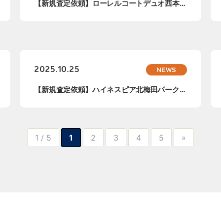
【新規査定依頼】ローレルコートデュオ西本
町、査定...
2025.10.25
NEWS
【新規査定依頼】ハイネスピア北梅田パークビ
ュー、...
1 / 5
1
2
3
4
5
»