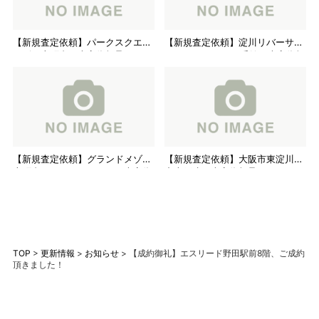
【新規査定依頼】パークスクエア
【新規査定依頼】淀川リバーサイ
リビオ上町台、査定依頼承りまし
ドタウンさくら13番館、査定依頼
た。
承りました。
【新規査定依頼】グランドメゾン
【新規査定依頼】大阪市東淀川区
上町台レジデンスタワー、査定依
中古戸建、査定依頼承りました。
頼承りました。
TOP
>
更新情報
>
お知らせ
>
【成約御礼】エスリード野田駅前8階、ご成約
頂きました！