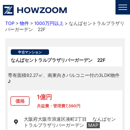
TOP
>
物件
>
1000万円以上
>
なんばセントラルプラザリ
バーガーデン 22F
私たちについて
中古マンション
業務内容
なんばセントラルプラザリバーガーデン 22F
更新情報
専有面積82.27㎡、南東向きバルコニー付の3LDK物件
♪
売買・賃貸
1億円
価格
共益費・管理費7,390円
採用情報
大阪府大阪市浪速区湊町2丁目 なんばセン
トラルプラザリバーガーデン
MAP
お問い合わせ