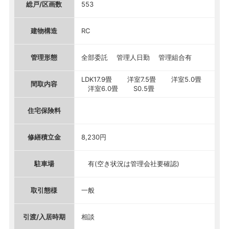
総戸/区画数
553
建物構造
RC
管理形態
全部委託 管理人日勤 管理組合有
LDK17.9畳 洋室7.5畳 洋室5.0畳
間取内容
洋室6.0畳 S0.5畳
住宅保険料
修繕積立金
8,230円
駐車場
有(空き状況は管理会社要確認)
取引態様
一般
引渡/入居時期
相談