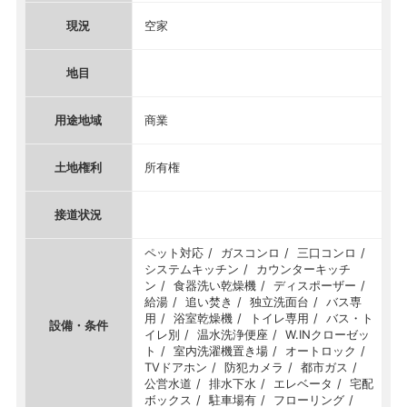
現況
空家
地目
用途地域
商業
土地権利
所有権
接道状況
ペット対応
ガスコンロ
三口コンロ
システムキッチン
カウンターキッチ
ン
食器洗い乾燥機
ディスポーザー
給湯
追い焚き
独立洗面台
バス専
用
浴室乾燥機
トイレ専用
バス・ト
設備・条件
イレ別
温水洗浄便座
W.INクローゼッ
ト
室内洗濯機置き場
オートロック
TVドアホン
防犯カメラ
都市ガス
公営水道
排水下水
エレベータ
宅配
ボックス
駐車場有
フローリング