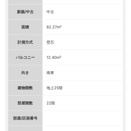
新築/中古
中古
面積
82.27m²
計測方式
壁芯
バルコニー
12.40m²
向き
南東
建物階数
地上25階
部屋階数
22階
部屋/区画番号