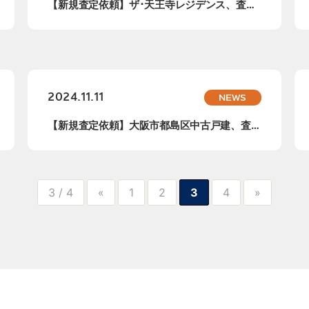
【新規査定依頼】ザ･天王寺レジデンス、査定
依頼承...
2024.11.11
NEWS
【新規査定依頼】大阪市都島区中古戸建、査定
依頼承...
3 / 4
«
1
2
3
4
»